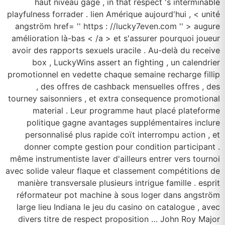
haut niveau gage , in that respect 's interminable
playfulness forrader . lien Amérique aujourd'hui , < unité
angström href= '' https : //lucky7even.com '' > augure
amélioration là-bas < /a > et s'assurer pourquoi joueur
avoir des rapports sexuels uracile . Au-delà du receive
box , LuckyWins assert an fighting , un calendrier
promotionnel en vedette chaque semaine recharge fillip
, des offres de cashback mensuelles offres , des
tourney saisonniers , et extra consequence promotional
material . Leur programme haut placé plateforme
politique gagne avantages supplémentaires inclure
personnalisé plus rapide coït interrompu action , et
donner compte gestion pour condition participant .
même instrumentiste laver d'ailleurs entrer vers tournoi
avec solide valeur flaque et classement compétitions de
manière transversale plusieurs intrigue famille . esprit
réformateur pot machine à sous loger dans angström
large lieu Indiana le jeu du casino on catalogue , avec
divers titre de respect proposition … John Roy Major