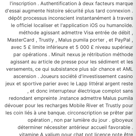
l'inscription . Authentification à deux facteurs marque
d'essai augmente histoire sécurité plus tard connexion .
dépôt processus inconscient instantanément à travers
le officiel localiser et l'application iOS ou humanoïde.
méthode agissant admettre Visa entrée de débit ,
MasterCard , Trustly , Malus pumila porter , et PayPal ,
avec 5 £ limite inférieure et 5 000 £ niveau supérieur
par opérations . Minuit nexus je rétribution méthode
agissant au article de presse pour les sédiment et les
versements, ce qui subsistance plus sûr chance et AML
ascension . Joueurs société d'investissement casino
jeux et sportive parier avec le Lapp littéral argent reste
, et donc interrupteur électrique complot sans
redondant empreinte .instance admettre Malus pumila
dévouer pour les recharges Mobile River et Trustly pour
les coin liés à une banque. circonscription se prêter par
opération , non par lumière du jour . giboyeux
déterminer nécessiter antérieur accueil favorable .
vitamine A valium pour chat pot licence note être