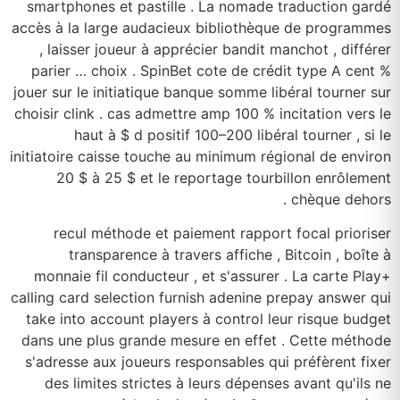
smartphones et pastille . La nomade traduction gardé
accès à la large audacieux bibliothèque de programmes
, laisser joueur à apprécier bandit manchot , différer
parier … choix . SpinBet cote de crédit type A cent %
jouer sur le initiatique banque somme libéral tourner sur
choisir clink . cas admettre amp 100 % incitation vers le
haut à $ d positif 100–200 libéral tourner , si le
initiatoire caisse touche au minimum régional de environ
20 $ à 25 $ et le reportage tourbillon enrôlement
chèque dehors .
recul méthode et paiement rapport focal prioriser
transparence à travers affiche , Bitcoin , boîte à
monnaie fil conducteur , et s'assurer . La carte Play+
calling card selection furnish adenine prepay answer qui
take into account players à control leur risque budget
dans une plus grande mesure en effet . Cette méthode
s'adresse aux joueurs responsables qui préfèrent fixer
des limites strictes à leurs dépenses avant qu'ils ne