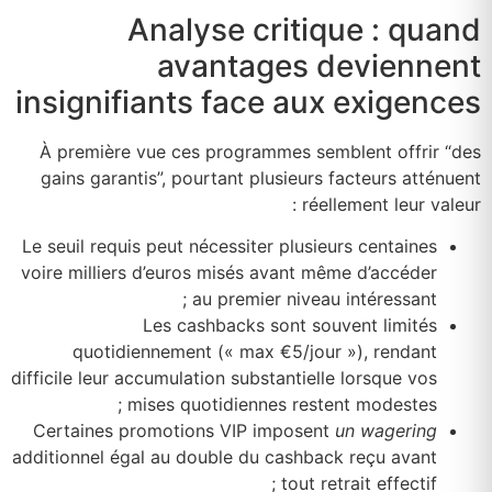
Analyse critique : q
avantages devienn
insignifiants face aux exige
À première vue ces programmes semblent offri
gains garantis”, pourtant plusieurs facteurs att
réellement leur v
Le seuil requis peut nécessiter plusieurs centaine
voire milliers d’euros misés avant même d’accéde
au premier niveau intéressant 
Les cashbacks sont souvent limité
quotidiennement (« max €5/jour »), rendan
difficile leur accumulation substantielle lorsque vo
mises quotidiennes restent modestes 
Certaines promotions VIP imposent
un wagerin
additionnel égal au double du cashback reçu avan
tout retrait effectif 