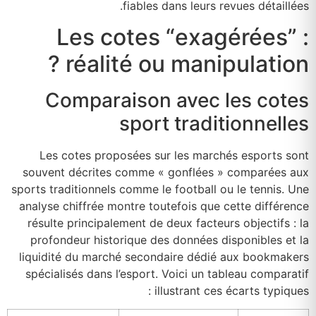
fiables dans leurs revues déta
Les cotes “exagérées
réalité ou manipulati
Comparaison avec les c
sport traditionne
Les cotes proposées sur les marchés esport
souvent décrites comme « gonflées » comparé
sports traditionnels comme le football ou le tenni
analyse chiffrée montre toutefois que cette diff
résulte principalement de deux facteurs objectif
profondeur historique des données disponibles
liquidité du marché secondaire dédié aux book
spécialisés dans l’esport. Voici un tableau comp
illustrant ces écarts typ