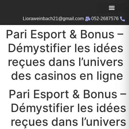
Lioraweinbach21@gmail.com
052-2687
Pari Esport & Bonus
Démystifier les idé
reçues dans l’unive
des casinos en lig
Pari Esport & Bonu
Démystifier les id
reçues dans l’univ