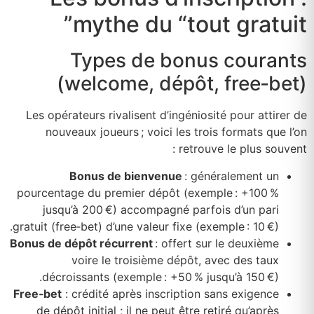
mythe du “tout grat
Types de bonus coura
(welcome, dépôt, free‑
Les opérateurs rivalisent d’ingéniosité pour att
nouveaux joueurs ; voici les trois formats q
retrouve le plus so
Bonus de bienvenue
: généralement u
pourcentage du premier dépôt (exemple : +100 
jusqu’à 200 €) accompagné parfois d’un par
gratuit (free‑bet) d’une valeur fixe (exemple : 10 €)
Bonus de dépôt récurrent
: offert sur le deuxièm
voire le troisième dépôt, avec des tau
décroissants (exemple : +50 % jusqu’à 150 €)
Free‑bet
: crédité après inscription sans exigenc
de dépôt initial ; il ne peut être retiré qu’aprè