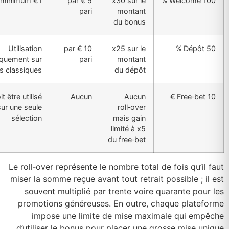
Pari minimum €1
5 € par
x30 sur le
Welcome 1
pari
montant
du bonus
Utilisation
10 € par
x25 sur le
Dépôt
uniquement sur
pari
montant
sports classiques
du dépôt
Doit être utilisé
Aucun
Aucun
Free‑bet
sur une seule
roll‑over
sélection
mais gain
limité à x5
du free‑bet
Le roll‑over représente le nombre total de fois qu’
miser la somme reçue avant tout retrait possible ; 
souvent multiplié par trente voire quarante po
promotions généreuses. En outre, chaque plat
impose une limite de mise maximale qui e
d’utiliser le bonus pour placer une grosse mise 