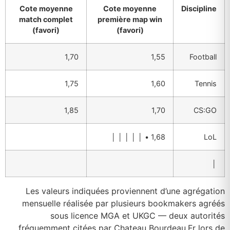
Cote moyenne
Cote moyenne
Disci
match complet
première map win
(favori)
(favori)
1,70
1,55
Foo
1,75
1,60
Te
1,85
1,70
C
1,68 • │ │ │ │ │
Les valeurs indiquées proviennent d’une agré
mensuelle réalisée par plusieurs bookmakers 
sous licence MGA et UKGC — deux aut
fréquemment citées par Chateau Bourdeau.Fr l