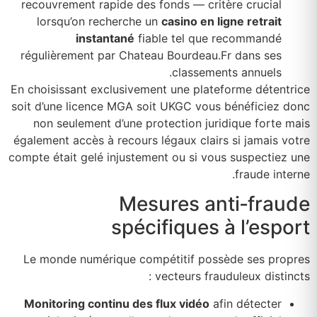
recouvrement rapide des fonds — critère crucia
lorsqu’on recherche un
casino en ligne retrai
instantané
fiable tel que recommand
régulièrement par Chateau Bourdeau.Fr dans se
classements annuels
En choisissant exclusivement une plateforme déte
soit d’une licence MGA soit UKGC vous bénéficie
non seulement d’une protection juridique fort
également accès à recours légaux clairs si jamais
compte était gelé injustement ou si vous suspecti
fraude i
Mesures anti‑fr
spécifiques à l’es
Le monde numérique compétitif possède ses p
vecteurs frauduleux dist
Monitoring continu des flux vidéo
afin détecte